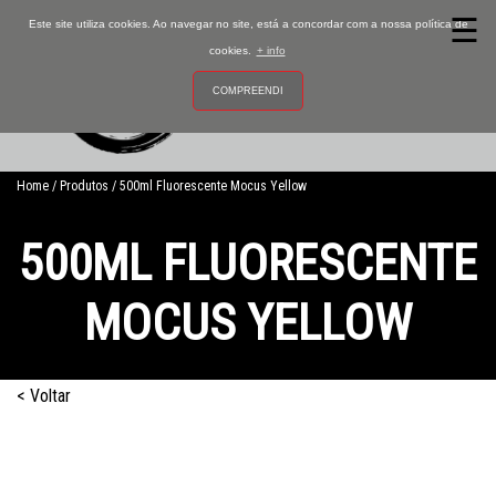
☰
Este site utiliza cookies. Ao navegar no site, está a concordar com a nossa política de
cookies.
+ info
COMPREENDI
0
Home
Produtos
500ml Fluorescente Mocus Yellow
500ML FLUORESCENTE
MOCUS YELLOW
Ativador
Películas
< Voltar
Vernizes
Tintas