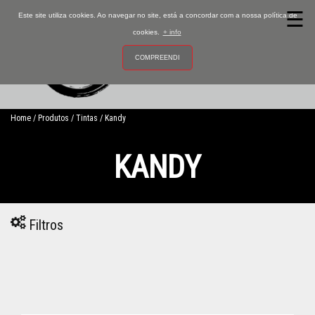
☰
Este site utiliza cookies. Ao navegar no site, está a concordar com a nossa política de
cookies.
+ info
Ordenar
COMPREENDI
0
por
Ordem
Home
Produtos
Tintas
Kandy
A-
Z
KANDY
Ordem
Z-
Ativador
A
Preço
Filtros
Crescente
Películas
Preço
Decrescente
Vernizes
Tintas