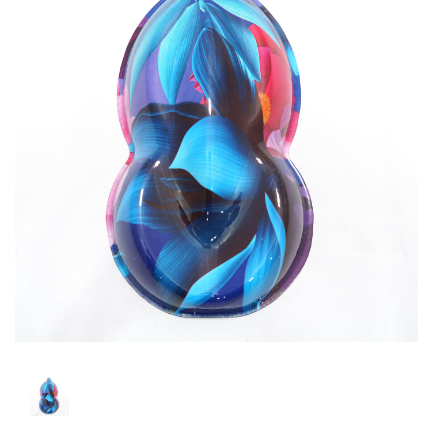
Spray
Diluentes
Primários
Acessórios
Kit
Hidrografica
Promoções
Serviços