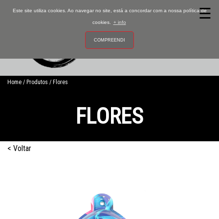
☰
Este site utiliza cookies. Ao navegar no site, está a concordar com a nossa política de
cookies.
+ info
COMPREENDI
0
Home
Produtos
Flores
FLORES
Ativador
< Voltar
Películas
Vernizes
Tintas