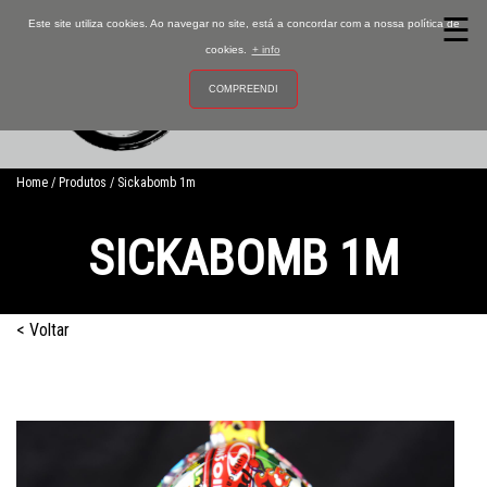
☰
Este site utiliza cookies. Ao navegar no site, está a concordar com a nossa política de
cookies.
+ info
COMPREENDI
0
Home
Produtos
Sickabomb 1m
SICKABOMB 1M
Ativador
< Voltar
Películas
Vernizes
Tintas