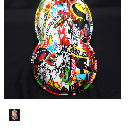
Spray
Diluentes
Primários
Acessórios
Kit
Hidrografica
Promoções
Serviços