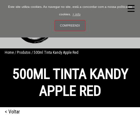
☰
Este site utiliza cookies. Ao navegar no site, está a concordar com a nossa política de
cookies.
+ info
COMPREENDI
0
Home
Produtos
500ml Tinta Kandy Apple Red
500ML TINTA KANDY
APPLE RED
Ativador
Películas
< Voltar
Vernizes
Tintas