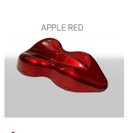
Spray
Diluentes
Primários
Acessórios
Kit
Hidrografica
Promoções
Serviços